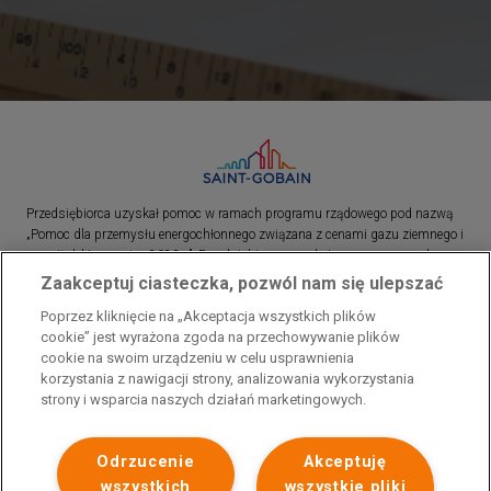
Przedsiębiorca uzyskał pomoc w ramach programu rządowego pod nazwą
„Pomoc dla przemysłu energochłonnego związana z cenami gazu ziemnego i
energii elektrycznej w 2023 r.”. Przedsiębiorca uzyskał pomoc w ramach
programu rządowego pod nazwą: „Pomoc dla sektorów energochłonnych
Zaakceptuj ciasteczka, pozwól nam się ulepszać
związana z nagłymi wzrostami cen gazu ziemnego i energii elektrycznej w
Poprzez kliknięcie na „Akceptacja wszystkich plików
2022 r.”
cookie” jest wyrażona zgoda na przechowywanie plików
cookie na swoim urządzeniu w celu usprawnienia
korzystania z nawigacji strony, analizowania wykorzystania
strony i wsparcia naszych działań marketingowych.
Odrzucenie
Akceptuję
wszystkich
wszystkie pliki