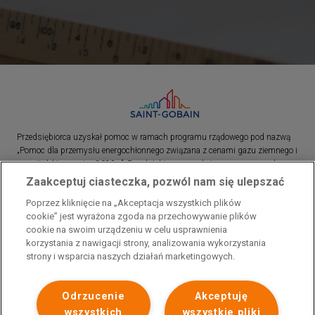
Przedsiębiorca uzyskał pomoc w ramach programu rządowego pod nazwą
„Pomoc dla przemysłu energochłonnego związana z cenami gazu ziemnego i
energii elektrycznej w 2023 r.”. Przedsiębiorca uzyskał pomoc w ramach
programu rządowego pod nazwą: „Pomoc dla sektorów energochłonnych
Zaakceptuj ciasteczka, pozwól nam się ulepszać
związana z nagłymi wzrostami cen gazu ziemnego i energii elektrycznej w
Poprzez kliknięcie na „Akceptacja wszystkich plików
2022 r.”
cookie” jest wyrażona zgoda na przechowywanie plików
cookie na swoim urządzeniu w celu usprawnienia
korzystania z nawigacji strony, analizowania wykorzystania
strony i wsparcia naszych działań marketingowych.
Odrzucenie
Akceptuję
wszystkich
wszystkie pliki