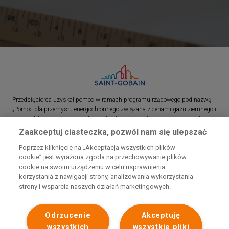
Przedsiębiorca uzyskał pomoc w ramach programu rządowego pod nazwą
„Pomoc dla przemysłu energochłonnego związana z cenami gazu ziemnego i
energii elektrycznej w 2023 r.”. Przedsiębiorca uzyskał pomoc w ramach
programu rządowego pod nazwą: „Pomoc dla sektorów energochłonnych
Zaakceptuj ciasteczka, pozwól nam się ulepszać
związana z nagłymi wzrostami cen gazu ziemnego i energii elektrycznej w
Poprzez kliknięcie na „Akceptacja wszystkich plików
2022 r.”
cookie” jest wyrażona zgoda na przechowywanie plików
cookie na swoim urządzeniu w celu usprawnienia
korzystania z nawigacji strony, analizowania wykorzystania
strony i wsparcia naszych działań marketingowych.
Odrzucenie
Akceptuję
wszystkich
wszystkie pliki