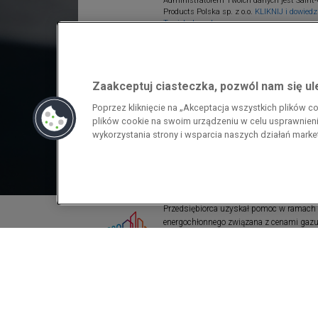
Administratorem Twoich danych jest Saint-
Products Polska sp. z o.o.
KLIKNIJ i dowiedz 
Twoich danych.
Zaakceptuj ciasteczka, pozwól nam się u
Poprzez kliknięcie na „Akceptacja wszystkich plików 
plików cookie na swoim urządzeniu w celu usprawnienia
wykorzystania strony i wsparcia naszych działań mark
Przedsiębiorca uzyskał pomoc w ramach
energochłonnego związana z cenami gazu z
pomoc w ramach programu rządowego pod
wzrostami cen gazu ziemnego i energii ele