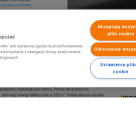
Gobain Construction
się więcej o ochronie
Akceptuję wszys
pliki cookie
lepszać
cookie” jest wyrażona zgoda na przechowywanie
Odrzucenie wszys
 korzystania z nawigacji strony, analizowania
etingowych.
Ustawienia pli
cookie
 programu rządowego pod nazwą „Pomoc dla przemysłu
iemnego i energii elektrycznej w 2023 r.”. Przedsiębiorca uzyskał
 nazwą: „Pomoc dla sektorów energochłonnych związana z nagłymi
ktrycznej w 2022 r.”