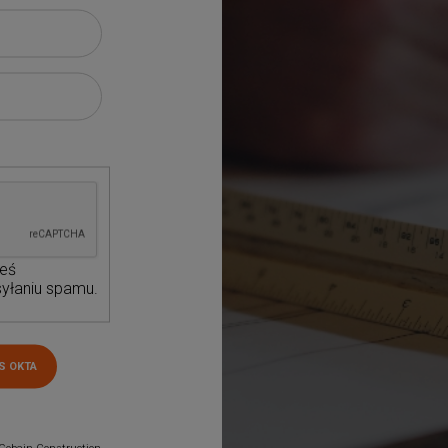
teś
yłaniu spamu.