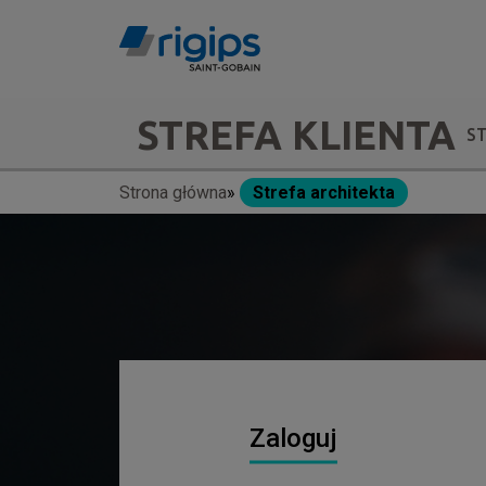
Przejdź
do
treści
Main
STREFA KLIENTA
S
navigation
Strona główna
Strefa architekta
Ścieżka
-
nawigacyjna
submenu
Zaloguj