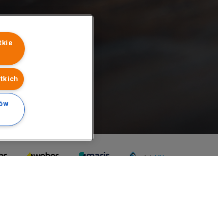
tkie
tkich
ków