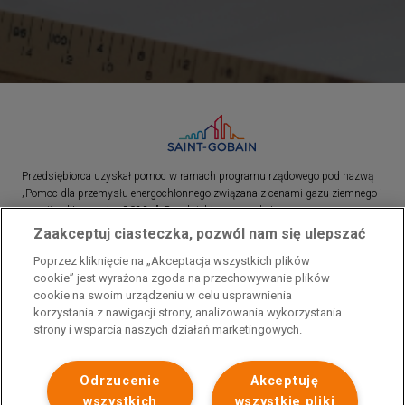
Przedsiębiorca uzyskał pomoc w ramach programu rządowego pod nazwą
„Pomoc dla przemysłu energochłonnego związana z cenami gazu ziemnego i
energii elektrycznej w 2023 r.”. Przedsiębiorca uzyskał pomoc w ramach
programu rządowego pod nazwą: „Pomoc dla sektorów energochłonnych
Zaakceptuj ciasteczka, pozwól nam się ulepszać
związana z nagłymi wzrostami cen gazu ziemnego i energii elektrycznej w
Poprzez kliknięcie na „Akceptacja wszystkich plików
2022 r.”
cookie” jest wyrażona zgoda na przechowywanie plików
cookie na swoim urządzeniu w celu usprawnienia
korzystania z nawigacji strony, analizowania wykorzystania
strony i wsparcia naszych działań marketingowych.
Odrzucenie
Akceptuję
wszystkich
wszystkie pliki