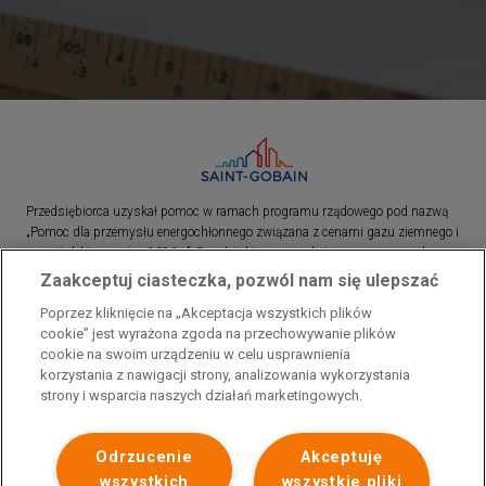
Przedsiębiorca uzyskał pomoc w ramach programu rządowego pod nazwą
„Pomoc dla przemysłu energochłonnego związana z cenami gazu ziemnego i
energii elektrycznej w 2023 r.”. Przedsiębiorca uzyskał pomoc w ramach
programu rządowego pod nazwą: „Pomoc dla sektorów energochłonnych
Zaakceptuj ciasteczka, pozwól nam się ulepszać
związana z nagłymi wzrostami cen gazu ziemnego i energii elektrycznej w
Poprzez kliknięcie na „Akceptacja wszystkich plików
2022 r.”
cookie” jest wyrażona zgoda na przechowywanie plików
cookie na swoim urządzeniu w celu usprawnienia
korzystania z nawigacji strony, analizowania wykorzystania
strony i wsparcia naszych działań marketingowych.
Odrzucenie
Akceptuję
wszystkich
wszystkie pliki