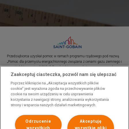
Przedsiębiorca uzyskał pomoc w ramach programu rządowego pod nazwą
„Pomoc dla przemysłu energochłonnego związana z cenami gazu ziemnego i
energii elektrycznej w 2023 r.”. Przedsiębiorca uzyskał pomoc w ramach
programu rządowego pod nazwą: „Pomoc dla sektorów energochłonnych
Zaakceptuj ciasteczka, pozwól nam się ulepszać
związana z nagłymi wzrostami cen gazu ziemnego i energii elektrycznej w
Poprzez kliknięcie na „Akceptacja wszystkich plików
2022 r.”
cookie” jest wyrażona zgoda na przechowywanie plików
cookie na swoim urządzeniu w celu usprawnienia
korzystania z nawigacji strony, analizowania wykorzystania
strony i wsparcia naszych działań marketingowych.
Odrzucenie
Akceptuję
wszystkich
wszystkie pliki