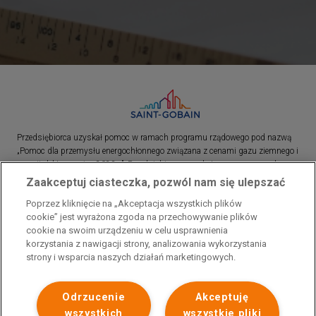
Przedsiębiorca uzyskał pomoc w ramach programu rządowego pod nazwą
„Pomoc dla przemysłu energochłonnego związana z cenami gazu ziemnego i
energii elektrycznej w 2023 r.”. Przedsiębiorca uzyskał pomoc w ramach
programu rządowego pod nazwą: „Pomoc dla sektorów energochłonnych
Zaakceptuj ciasteczka, pozwól nam się ulepszać
związana z nagłymi wzrostami cen gazu ziemnego i energii elektrycznej w
Poprzez kliknięcie na „Akceptacja wszystkich plików
2022 r.”
cookie” jest wyrażona zgoda na przechowywanie plików
cookie na swoim urządzeniu w celu usprawnienia
korzystania z nawigacji strony, analizowania wykorzystania
strony i wsparcia naszych działań marketingowych.
Odrzucenie
Akceptuję
wszystkich
wszystkie pliki