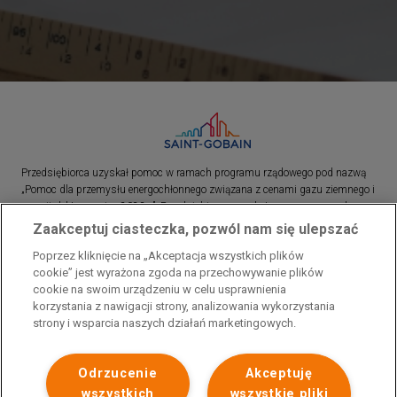
Przedsiębiorca uzyskał pomoc w ramach programu rządowego pod nazwą
„Pomoc dla przemysłu energochłonnego związana z cenami gazu ziemnego i
energii elektrycznej w 2023 r.”. Przedsiębiorca uzyskał pomoc w ramach
programu rządowego pod nazwą: „Pomoc dla sektorów energochłonnych
Zaakceptuj ciasteczka, pozwól nam się ulepszać
związana z nagłymi wzrostami cen gazu ziemnego i energii elektrycznej w
Poprzez kliknięcie na „Akceptacja wszystkich plików
2022 r.”
cookie” jest wyrażona zgoda na przechowywanie plików
cookie na swoim urządzeniu w celu usprawnienia
korzystania z nawigacji strony, analizowania wykorzystania
strony i wsparcia naszych działań marketingowych.
Odrzucenie
Akceptuję
wszystkich
wszystkie pliki