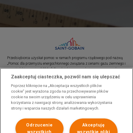
Przedsiębiorca uzyskał pomoc w ramach programu rządowego pod nazwą
„Pomoc dla przemysłu energochłonnego związana z cenami gazu ziemnego i
energii elektrycznej w 2023 r.”. Przedsiębiorca uzyskał pomoc w ramach
programu rządowego pod nazwą: „Pomoc dla sektorów energochłonnych
Zaakceptuj ciasteczka, pozwól nam się ulepszać
związana z nagłymi wzrostami cen gazu ziemnego i energii elektrycznej w
Poprzez kliknięcie na „Akceptacja wszystkich plików
2022 r.”
cookie” jest wyrażona zgoda na przechowywanie plików
cookie na swoim urządzeniu w celu usprawnienia
korzystania z nawigacji strony, analizowania wykorzystania
strony i wsparcia naszych działań marketingowych.
Odrzucenie
Akceptuję
wszystkich
wszystkie pliki