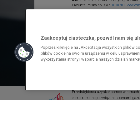
Administratorem Twoich danych jest Saint-
Products Polska sp. z o.o.
KLIKNIJ i dowiedz 
Twoich danych.
Zaakceptuj ciasteczka, pozwól nam się u
Poprzez kliknięcie na „Akceptacja wszystkich plików 
plików cookie na swoim urządzeniu w celu usprawnienia
wykorzystania strony i wsparcia naszych działań mark
Przedsiębiorca uzyskał pomoc w ramach
energochłonnego związana z cenami gazu z
pomoc w ramach programu rządowego pod
wzrostami cen gazu ziemnego i energii ele