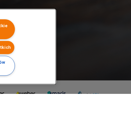
tkie
tkich
ków