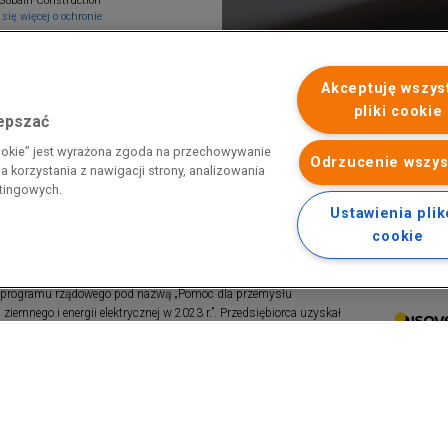
Gobain Construction
się więcej o ochronie
Akceptuję wszys
pliki cookie
lepszać
cookie” jest wyrażona zgoda na przechowywanie
Odrzucenie wszys
 korzystania z nawigacji strony, analizowania
etingowych.
Ustawienia pli
cookie
 programu rządowego pod nazwą „Pomoc dla przemysłu
iemnego i energii elektrycznej w 2023 r.”. Przedsiębiorca uzyskał
 nazwą: „Pomoc dla sektorów energochłonnych związana z nagłymi
ktrycznej w 2022 r.”