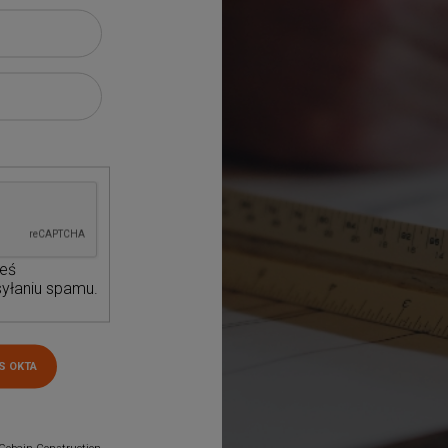
teś
yłaniu spamu.