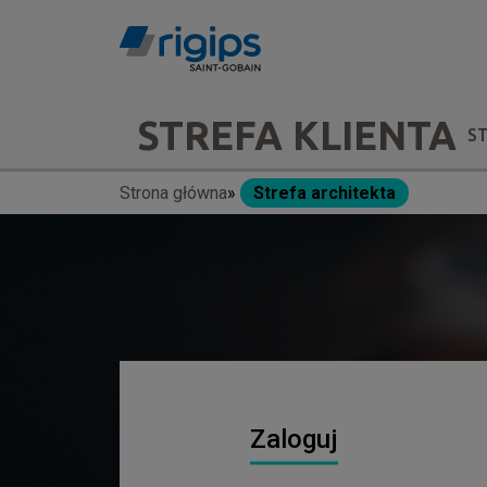
Przejdź
do
treści
Main
STREFA KLIENTA
S
navigation
Strona główna
Strefa architekta
Ścieżka
-
nawigacyjna
submenu
Zaloguj