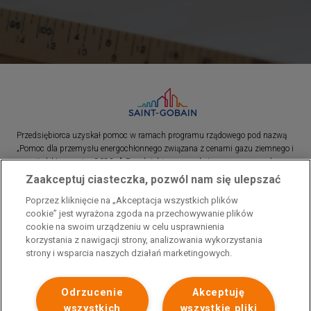
Przedsiębiorca uzyskał pomoc w ramach programu rządowego pod nazwą
„Pomoc dla przemysłu energochłonnego związana z cenami gazu ziemnego i
energii elektrycznej w 2023 r.”. Przedsiębiorca uzyskał pomoc w ramach
programu rządowego pod nazwą: „Pomoc dla sektorów energochłonnych
Zaakceptuj ciasteczka, pozwól nam się ulepszać
związana z nagłymi wzrostami cen gazu ziemnego i energii elektrycznej w
Poprzez kliknięcie na „Akceptacja wszystkich plików
2022 r.”
cookie” jest wyrażona zgoda na przechowywanie plików
cookie na swoim urządzeniu w celu usprawnienia
korzystania z nawigacji strony, analizowania wykorzystania
strony i wsparcia naszych działań marketingowych.
Odrzucenie
Akceptuję
wszystkich
wszystkie pliki