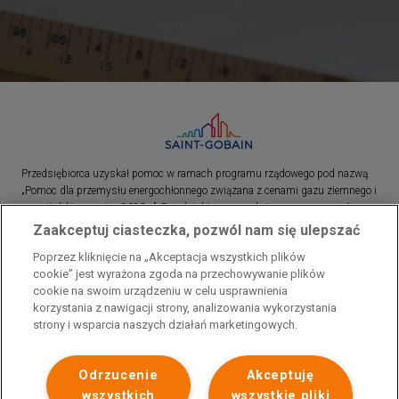
Przedsiębiorca uzyskał pomoc w ramach programu rządowego pod nazwą
„Pomoc dla przemysłu energochłonnego związana z cenami gazu ziemnego i
energii elektrycznej w 2023 r.”. Przedsiębiorca uzyskał pomoc w ramach
programu rządowego pod nazwą: „Pomoc dla sektorów energochłonnych
Zaakceptuj ciasteczka, pozwól nam się ulepszać
związana z nagłymi wzrostami cen gazu ziemnego i energii elektrycznej w
Poprzez kliknięcie na „Akceptacja wszystkich plików
2022 r.”
cookie” jest wyrażona zgoda na przechowywanie plików
cookie na swoim urządzeniu w celu usprawnienia
korzystania z nawigacji strony, analizowania wykorzystania
strony i wsparcia naszych działań marketingowych.
Odrzucenie
Akceptuję
wszystkich
wszystkie pliki