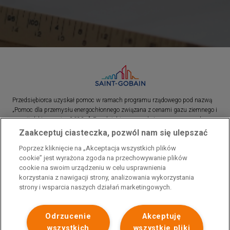
Przedsiębiorca uzyskał pomoc w ramach programu rządowego pod nazwą
„Pomoc dla przemysłu energochłonnego związana z cenami gazu ziemnego i
energii elektrycznej w 2023 r.”. Przedsiębiorca uzyskał pomoc w ramach
programu rządowego pod nazwą: „Pomoc dla sektorów energochłonnych
Zaakceptuj ciasteczka, pozwól nam się ulepszać
związana z nagłymi wzrostami cen gazu ziemnego i energii elektrycznej w
Poprzez kliknięcie na „Akceptacja wszystkich plików
2022 r.”
cookie” jest wyrażona zgoda na przechowywanie plików
cookie na swoim urządzeniu w celu usprawnienia
korzystania z nawigacji strony, analizowania wykorzystania
strony i wsparcia naszych działań marketingowych.
Odrzucenie
Akceptuję
wszystkich
wszystkie pliki