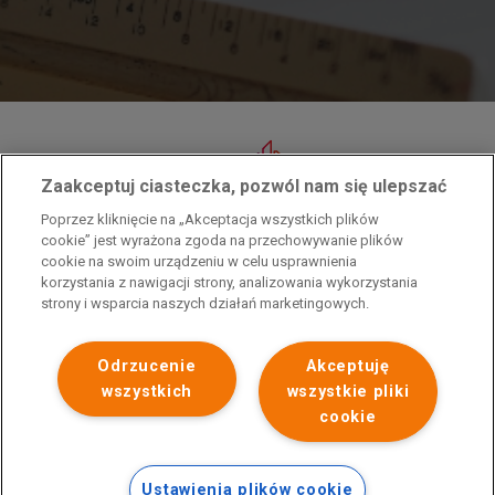
Zaakceptuj ciasteczka, pozwól nam się ulepszać
Przedsiębiorca uzyskał pomoc w ramach programu rządowego pod nazwą
Poprzez kliknięcie na „Akceptacja wszystkich plików
„Pomoc dla przemysłu energochłonnego związana z cenami gazu ziemnego i
cookie” jest wyrażona zgoda na przechowywanie plików
energii elektrycznej w 2023 r.”. Przedsiębiorca uzyskał pomoc w ramach
cookie na swoim urządzeniu w celu usprawnienia
programu rządowego pod nazwą: „Pomoc dla sektorów energochłonnych
korzystania z nawigacji strony, analizowania wykorzystania
związana z nagłymi wzrostami cen gazu ziemnego i energii elektrycznej w
strony i wsparcia naszych działań marketingowych.
2022 r.”
Odrzucenie
Akceptuję
wszystkich
wszystkie pliki
cookie
Ustawienia plików cookie