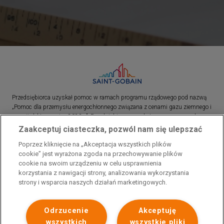
Przedsiębiorca uzyskał pomoc w ramach programu rządowego pod nazwą
„Pomoc dla przemysłu energochłonnego związana z cenami gazu ziemnego i
energii elektrycznej w 2023 r.”. Przedsiębiorca uzyskał pomoc w ramach
programu rządowego pod nazwą: „Pomoc dla sektorów energochłonnych
Zaakceptuj ciasteczka, pozwól nam się ulepszać
związana z nagłymi wzrostami cen gazu ziemnego i energii elektrycznej w
Poprzez kliknięcie na „Akceptacja wszystkich plików
2022 r.”
cookie” jest wyrażona zgoda na przechowywanie plików
cookie na swoim urządzeniu w celu usprawnienia
korzystania z nawigacji strony, analizowania wykorzystania
strony i wsparcia naszych działań marketingowych.
Odrzucenie
Akceptuję
wszystkich
wszystkie pliki