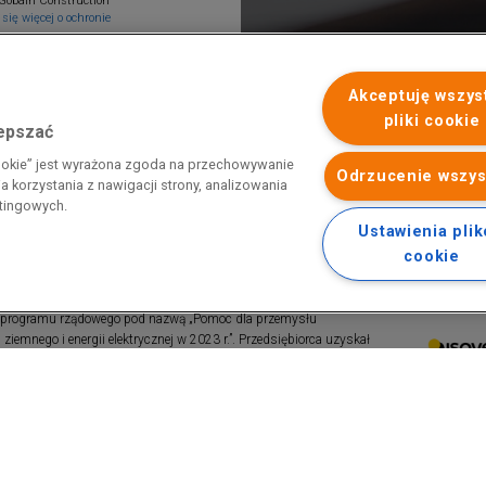
Gobain Construction
się więcej o ochronie
Akceptuję wszys
pliki cookie
lepszać
cookie” jest wyrażona zgoda na przechowywanie
Odrzucenie wszys
 korzystania z nawigacji strony, analizowania
etingowych.
Ustawienia pli
cookie
 programu rządowego pod nazwą „Pomoc dla przemysłu
iemnego i energii elektrycznej w 2023 r.”. Przedsiębiorca uzyskał
 nazwą: „Pomoc dla sektorów energochłonnych związana z nagłymi
ktrycznej w 2022 r.”