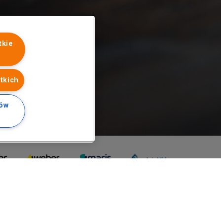
tkie
tkich
ków