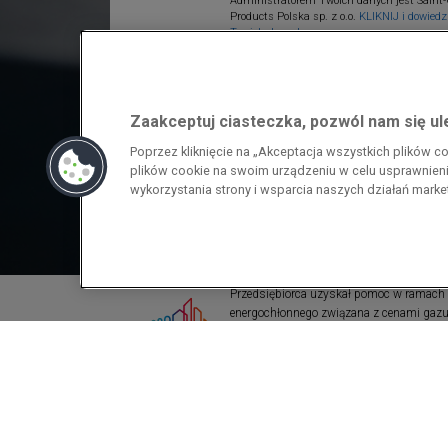
Administratorem Twoich danych jest Saint-
Products Polska sp. z o.o.
KLIKNIJ i dowiedz 
Twoich danych.
Zaakceptuj ciasteczka, pozwól nam się u
Poprzez kliknięcie na „Akceptacja wszystkich plików 
plików cookie na swoim urządzeniu w celu usprawnienia
wykorzystania strony i wsparcia naszych działań mark
Przedsiębiorca uzyskał pomoc w ramach
energochłonnego związana z cenami gazu z
pomoc w ramach programu rządowego pod
wzrostami cen gazu ziemnego i energii ele