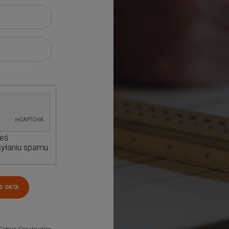
teś
yłaniu spamu.