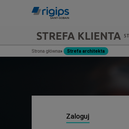
Przejdź
do
treści
Main
STREFA KLIENTA
S
navigation
Strona główna
Strefa architekta
Ścieżka
-
nawigacyjna
submenu
Zaloguj