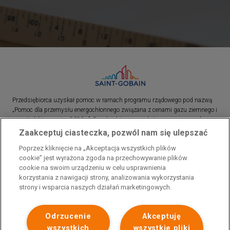
Przedsiębiorca uzyskał pomoc w ramach programu rządowego pod nazwą
„Pomoc dla przemysłu energochłonnego związana z cenami gazu ziemnego i
energii elektrycznej w 2023 r.”. Przedsiębiorca uzyskał pomoc w ramach
programu rządowego pod nazwą: „Pomoc dla sektorów energochłonnych
Zaakceptuj ciasteczka, pozwól nam się ulepszać
związana z nagłymi wzrostami cen gazu ziemnego i energii elektrycznej w
Poprzez kliknięcie na „Akceptacja wszystkich plików
2022 r.”
cookie” jest wyrażona zgoda na przechowywanie plików
cookie na swoim urządzeniu w celu usprawnienia
korzystania z nawigacji strony, analizowania wykorzystania
strony i wsparcia naszych działań marketingowych.
Odrzucenie
Akceptuję
wszystkich
wszystkie pliki