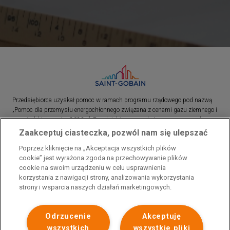
Przedsiębiorca uzyskał pomoc w ramach programu rządowego pod nazwą
„Pomoc dla przemysłu energochłonnego związana z cenami gazu ziemnego i
energii elektrycznej w 2023 r.”. Przedsiębiorca uzyskał pomoc w ramach
programu rządowego pod nazwą: „Pomoc dla sektorów energochłonnych
Zaakceptuj ciasteczka, pozwól nam się ulepszać
związana z nagłymi wzrostami cen gazu ziemnego i energii elektrycznej w
Poprzez kliknięcie na „Akceptacja wszystkich plików
2022 r.”
cookie” jest wyrażona zgoda na przechowywanie plików
cookie na swoim urządzeniu w celu usprawnienia
korzystania z nawigacji strony, analizowania wykorzystania
strony i wsparcia naszych działań marketingowych.
Odrzucenie
Akceptuję
wszystkich
wszystkie pliki