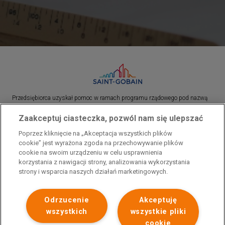
Przedsiębiorca uzyskał pomoc w ramach programu rządowego pod nazwą
„Pomoc dla przemysłu energochłonnego związana z cenami gazu ziemnego i
Zaakceptuj ciasteczka, pozwól nam się ulepszać
energii elektrycznej w 2023 r.”. Przedsiębiorca uzyskał pomoc w ramach
programu rządowego pod nazwą: „Pomoc dla sektorów energochłonnych
Poprzez kliknięcie na „Akceptacja wszystkich plików
związana z nagłymi wzrostami cen gazu ziemnego i energii elektrycznej w
cookie” jest wyrażona zgoda na przechowywanie plików
2022 r.”
cookie na swoim urządzeniu w celu usprawnienia
korzystania z nawigacji strony, analizowania wykorzystania
strony i wsparcia naszych działań marketingowych.
Odrzucenie
Akceptuję
wszystkich
wszystkie pliki
cookie