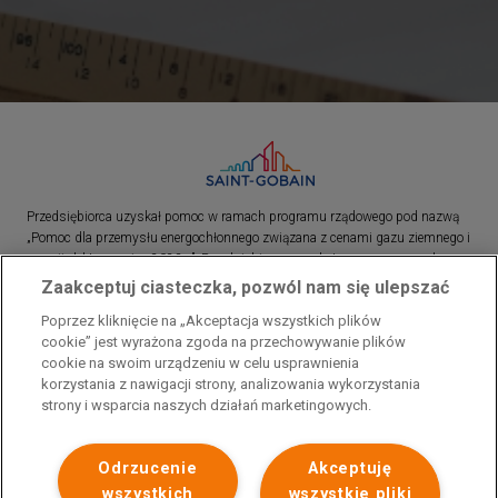
Przedsiębiorca uzyskał pomoc w ramach programu rządowego pod nazwą
„Pomoc dla przemysłu energochłonnego związana z cenami gazu ziemnego i
energii elektrycznej w 2023 r.”. Przedsiębiorca uzyskał pomoc w ramach
programu rządowego pod nazwą: „Pomoc dla sektorów energochłonnych
Zaakceptuj ciasteczka, pozwól nam się ulepszać
związana z nagłymi wzrostami cen gazu ziemnego i energii elektrycznej w
Poprzez kliknięcie na „Akceptacja wszystkich plików
2022 r.”
cookie” jest wyrażona zgoda na przechowywanie plików
cookie na swoim urządzeniu w celu usprawnienia
korzystania z nawigacji strony, analizowania wykorzystania
strony i wsparcia naszych działań marketingowych.
Odrzucenie
Akceptuję
wszystkich
wszystkie pliki