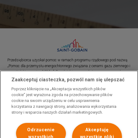
Przedsiębiorca uzyskał pomoc w ramach programu rządowego pod nazwą
„Pomoc dla przemysłu energochłonnego związana z cenami gazu ziemnego i
energii elektrycznej w 2023 r.”. Przedsiębiorca uzyskał pomoc w ramach
programu rządowego pod nazwą: „Pomoc dla sektorów energochłonnych
Zaakceptuj ciasteczka, pozwól nam się ulepszać
związana z nagłymi wzrostami cen gazu ziemnego i energii elektrycznej w
Poprzez kliknięcie na „Akceptacja wszystkich plików
2022 r.”
cookie” jest wyrażona zgoda na przechowywanie plików
cookie na swoim urządzeniu w celu usprawnienia
korzystania z nawigacji strony, analizowania wykorzystania
strony i wsparcia naszych działań marketingowych.
Odrzucenie
Akceptuję
wszystkich
wszystkie pliki