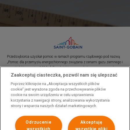
Przedsiębiorca uzyskał pomoc w ramach programu rządowego pod nazwą
„Pomoc dla przemysłu energochłonnego związana z cenami gazu ziemnego i
energii elektrycznej w 2023 r.”. Przedsiębiorca uzyskał pomoc w ramach
programu rządowego pod nazwą: „Pomoc dla sektorów energochłonnych
Zaakceptuj ciasteczka, pozwól nam się ulepszać
związana z nagłymi wzrostami cen gazu ziemnego i energii elektrycznej w
Poprzez kliknięcie na „Akceptacja wszystkich plików
2022 r.”
cookie” jest wyrażona zgoda na przechowywanie plików
cookie na swoim urządzeniu w celu usprawnienia
korzystania z nawigacji strony, analizowania wykorzystania
strony i wsparcia naszych działań marketingowych.
Odrzucenie
Akceptuję
wszystkich
wszystkie pliki