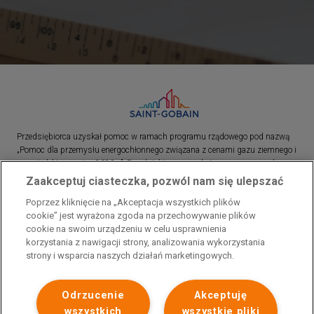
Przedsiębiorca uzyskał pomoc w ramach programu rządowego pod nazwą
„Pomoc dla przemysłu energochłonnego związana z cenami gazu ziemnego i
energii elektrycznej w 2023 r.”. Przedsiębiorca uzyskał pomoc w ramach
programu rządowego pod nazwą: „Pomoc dla sektorów energochłonnych
Zaakceptuj ciasteczka, pozwól nam się ulepszać
związana z nagłymi wzrostami cen gazu ziemnego i energii elektrycznej w
Poprzez kliknięcie na „Akceptacja wszystkich plików
2022 r.”
cookie” jest wyrażona zgoda na przechowywanie plików
cookie na swoim urządzeniu w celu usprawnienia
korzystania z nawigacji strony, analizowania wykorzystania
strony i wsparcia naszych działań marketingowych.
Odrzucenie
Akceptuję
wszystkich
wszystkie pliki