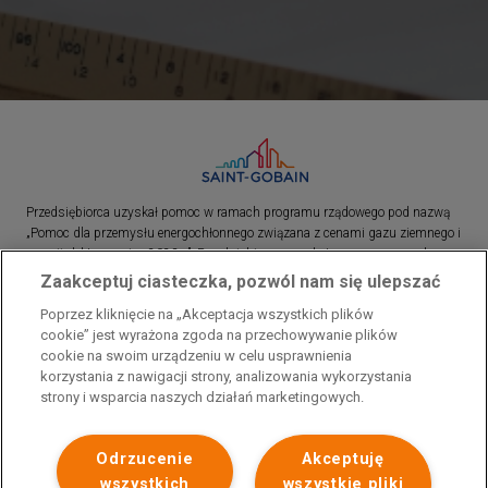
Przedsiębiorca uzyskał pomoc w ramach programu rządowego pod nazwą
„Pomoc dla przemysłu energochłonnego związana z cenami gazu ziemnego i
energii elektrycznej w 2023 r.”. Przedsiębiorca uzyskał pomoc w ramach
programu rządowego pod nazwą: „Pomoc dla sektorów energochłonnych
Zaakceptuj ciasteczka, pozwól nam się ulepszać
związana z nagłymi wzrostami cen gazu ziemnego i energii elektrycznej w
Poprzez kliknięcie na „Akceptacja wszystkich plików
2022 r.”
cookie” jest wyrażona zgoda na przechowywanie plików
cookie na swoim urządzeniu w celu usprawnienia
korzystania z nawigacji strony, analizowania wykorzystania
strony i wsparcia naszych działań marketingowych.
Odrzucenie
Akceptuję
wszystkich
wszystkie pliki