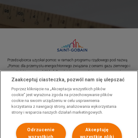
Przedsiębiorca uzyskał pomoc w ramach programu rządowego pod nazwą
„Pomoc dla przemysłu energochłonnego związana z cenami gazu ziemnego i
energii elektrycznej w 2023 r.”. Przedsiębiorca uzyskał pomoc w ramach
programu rządowego pod nazwą: „Pomoc dla sektorów energochłonnych
Zaakceptuj ciasteczka, pozwól nam się ulepszać
związana z nagłymi wzrostami cen gazu ziemnego i energii elektrycznej w
Poprzez kliknięcie na „Akceptacja wszystkich plików
2022 r.”
cookie” jest wyrażona zgoda na przechowywanie plików
cookie na swoim urządzeniu w celu usprawnienia
korzystania z nawigacji strony, analizowania wykorzystania
strony i wsparcia naszych działań marketingowych.
Odrzucenie
Akceptuję
wszystkich
wszystkie pliki