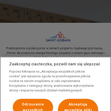
Przedsiębiorca uzyskał pomoc w ramach programu rządowego pod nazwą
„Pomoc dla przemysłu energochłonnego związana z cenami gazu ziemnego i
energii elektrycznej w 2023 r.”. Przedsiębiorca uzyskał pomoc w ramach
programu rządowego pod nazwą: „Pomoc dla sektorów energochłonnych
Zaakceptuj ciasteczka, pozwól nam się ulepszać
związana z nagłymi wzrostami cen gazu ziemnego i energii elektrycznej w
Poprzez kliknięcie na „Akceptacja wszystkich plików
2022 r.”
cookie” jest wyrażona zgoda na przechowywanie plików
cookie na swoim urządzeniu w celu usprawnienia
korzystania z nawigacji strony, analizowania wykorzystania
strony i wsparcia naszych działań marketingowych.
Odrzucenie
Akceptuję
wszystkich
wszystkie pliki