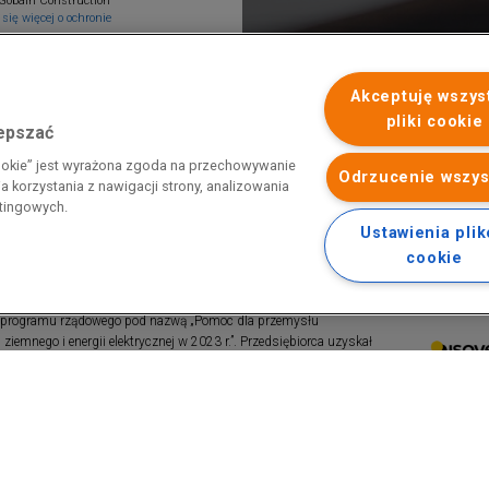
Gobain Construction
się więcej o ochronie
Akceptuję wszys
pliki cookie
lepszać
cookie” jest wyrażona zgoda na przechowywanie
Odrzucenie wszys
 korzystania z nawigacji strony, analizowania
etingowych.
Ustawienia pli
cookie
 programu rządowego pod nazwą „Pomoc dla przemysłu
iemnego i energii elektrycznej w 2023 r.”. Przedsiębiorca uzyskał
 nazwą: „Pomoc dla sektorów energochłonnych związana z nagłymi
ktrycznej w 2022 r.”