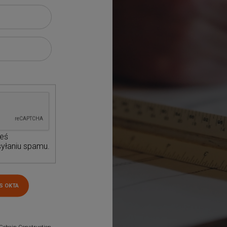
teś
yłaniu spamu.