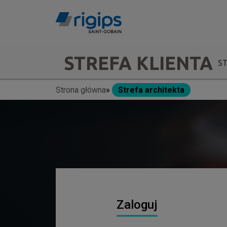
Przejdź
do
treści
Main
STREFA KLIENTA
S
navigation
Strona główna
Strefa architekta
Ścieżka
-
nawigacyjna
submenu
Zaloguj