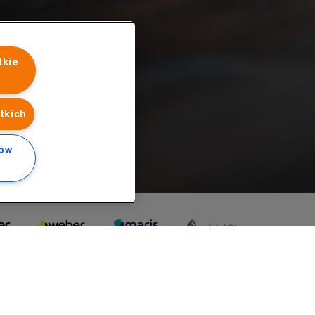
tkie
tkich
ków