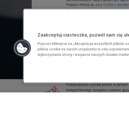
Administratorem Twoich danych jest Saint-
Products Polska sp. z o.o.
KLIKNIJ i dowiedz 
Twoich danych.
Zaakceptuj ciasteczka, pozwól nam się u
Poprzez kliknięcie na „Akceptacja wszystkich plików 
plików cookie na swoim urządzeniu w celu usprawnienia
wykorzystania strony i wsparcia naszych działań mark
Przedsiębiorca uzyskał pomoc w ramach
energochłonnego związana z cenami gazu z
pomoc w ramach programu rządowego pod
wzrostami cen gazu ziemnego i energii ele