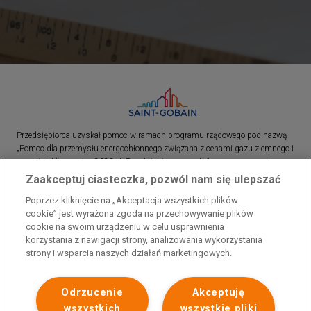
Przedsiębiorca uzyskał pomoc w ramach programu rządowego pod nazwą
„Pomoc dla przemysłu energochłonnego związana z cenami gazu ziemnego i
energii elektrycznej w 2023 r.”. Przedsiębiorca uzyskał pomoc w ramach
programu rządowego pod nazwą: „Pomoc dla sektorów energochłonnych
Zaakceptuj ciasteczka, pozwól nam się ulepszać
związana z nagłymi wzrostami cen gazu ziemnego i energii elektrycznej w
Poprzez kliknięcie na „Akceptacja wszystkich plików
2022 r.”
cookie” jest wyrażona zgoda na przechowywanie plików
cookie na swoim urządzeniu w celu usprawnienia
korzystania z nawigacji strony, analizowania wykorzystania
strony i wsparcia naszych działań marketingowych.
Odrzucenie
Akceptuję
wszystkich
wszystkie pliki