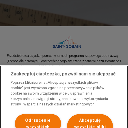
Przedsiębiorca uzyskał pomoc w ramach programu rządowego pod nazwą
„Pomoc dla przemysłu energochłonnego związana z cenami gazu ziemnego i
energii elektrycznej w 2023 r.”. Przedsiębiorca uzyskał pomoc w ramach
programu rządowego pod nazwą: „Pomoc dla sektorów energochłonnych
Zaakceptuj ciasteczka, pozwól nam się ulepszać
związana z nagłymi wzrostami cen gazu ziemnego i energii elektrycznej w
Poprzez kliknięcie na „Akceptacja wszystkich plików
2022 r.”
cookie” jest wyrażona zgoda na przechowywanie plików
cookie na swoim urządzeniu w celu usprawnienia
korzystania z nawigacji strony, analizowania wykorzystania
strony i wsparcia naszych działań marketingowych.
Odrzucenie
Akceptuję
wszystkich
wszystkie pliki