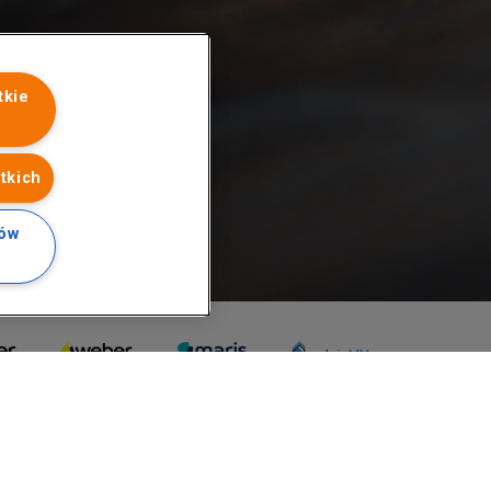
tkie
tkich
ków