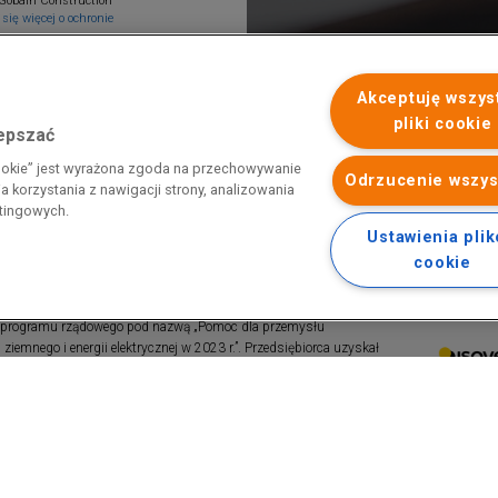
Gobain Construction
się więcej o ochronie
Akceptuję wszys
pliki cookie
lepszać
cookie” jest wyrażona zgoda na przechowywanie
Odrzucenie wszys
 korzystania z nawigacji strony, analizowania
etingowych.
Ustawienia pli
cookie
 programu rządowego pod nazwą „Pomoc dla przemysłu
iemnego i energii elektrycznej w 2023 r.”. Przedsiębiorca uzyskał
 nazwą: „Pomoc dla sektorów energochłonnych związana z nagłymi
ktrycznej w 2022 r.”