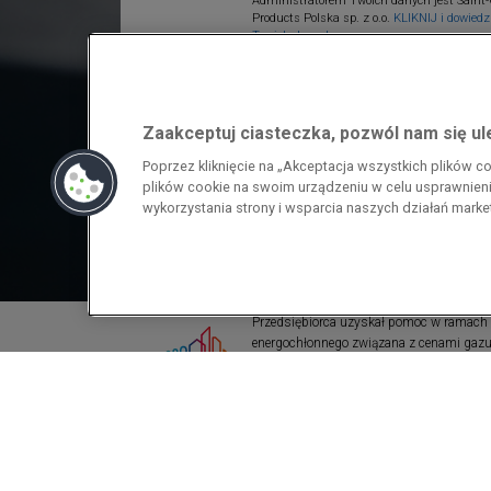
Administratorem Twoich danych jest Saint-
Products Polska sp. z o.o.
KLIKNIJ i dowiedz 
Twoich danych.
Zaakceptuj ciasteczka, pozwól nam się u
Poprzez kliknięcie na „Akceptacja wszystkich plików 
plików cookie na swoim urządzeniu w celu usprawnienia
wykorzystania strony i wsparcia naszych działań mark
Przedsiębiorca uzyskał pomoc w ramach
energochłonnego związana z cenami gazu z
pomoc w ramach programu rządowego pod
wzrostami cen gazu ziemnego i energii ele