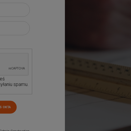
teś
yłaniu spamu.