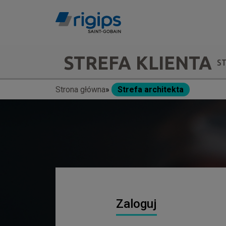
Przejdź
do
treści
Main
STREFA KLIENTA
S
navigation
Strona główna
Strefa architekta
Ścieżka
-
nawigacyjna
submenu
Zaloguj