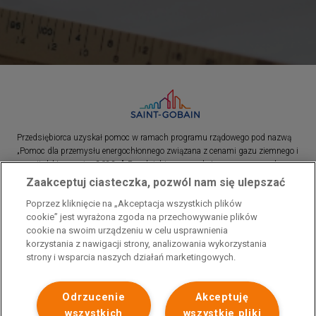
Przedsiębiorca uzyskał pomoc w ramach programu rządowego pod nazwą
„Pomoc dla przemysłu energochłonnego związana z cenami gazu ziemnego i
energii elektrycznej w 2023 r.”. Przedsiębiorca uzyskał pomoc w ramach
programu rządowego pod nazwą: „Pomoc dla sektorów energochłonnych
Zaakceptuj ciasteczka, pozwól nam się ulepszać
związana z nagłymi wzrostami cen gazu ziemnego i energii elektrycznej w
Poprzez kliknięcie na „Akceptacja wszystkich plików
2022 r.”
cookie” jest wyrażona zgoda na przechowywanie plików
cookie na swoim urządzeniu w celu usprawnienia
korzystania z nawigacji strony, analizowania wykorzystania
strony i wsparcia naszych działań marketingowych.
Odrzucenie
Akceptuję
wszystkich
wszystkie pliki