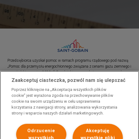
Przedsiębiorca uzyskał pomoc w ramach programu rządowego pod nazwą
„Pomoc dla przemysłu energochłonnego związana z cenami gazu ziemnego i
energii elektrycznej w 2023 r.”. Przedsiębiorca uzyskał pomoc w ramach
programu rządowego pod nazwą: „Pomoc dla sektorów energochłonnych
Zaakceptuj ciasteczka, pozwól nam się ulepszać
związana z nagłymi wzrostami cen gazu ziemnego i energii elektrycznej w
Poprzez kliknięcie na „Akceptacja wszystkich plików
2022 r.”
cookie” jest wyrażona zgoda na przechowywanie plików
cookie na swoim urządzeniu w celu usprawnienia
korzystania z nawigacji strony, analizowania wykorzystania
strony i wsparcia naszych działań marketingowych.
Odrzucenie
Akceptuję
wszystkich
wszystkie pliki