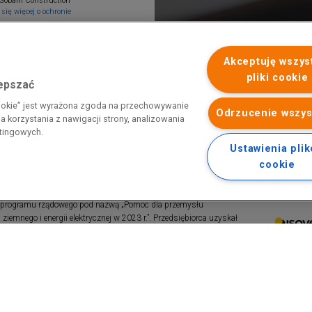
Gobain Construction
się więcej o ochronie
Akceptuję wszys
pliki cookie
lepszać
cookie” jest wyrażona zgoda na przechowywanie
Odrzucenie wszys
 korzystania z nawigacji strony, analizowania
etingowych.
Ustawienia pli
cookie
 programu rządowego pod nazwą „Pomoc dla przemysłu
iemnego i energii elektrycznej w 2023 r.”. Przedsiębiorca uzyskał
 nazwą: „Pomoc dla sektorów energochłonnych związana z nagłymi
ktrycznej w 2022 r.”