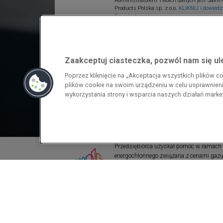
Administratorem Twoich danych jest Saint-
Products Polska sp. z o.o.
KLIKNIJ i dowiedz 
Twoich danych.
Zaakceptuj ciasteczka, pozwól nam się u
Poprzez kliknięcie na „Akceptacja wszystkich plików 
plików cookie na swoim urządzeniu w celu usprawnienia
wykorzystania strony i wsparcia naszych działań mark
Przedsiębiorca uzyskał pomoc w ramach
energochłonnego związana z cenami gazu z
pomoc w ramach programu rządowego pod
wzrostami cen gazu ziemnego i energii ele