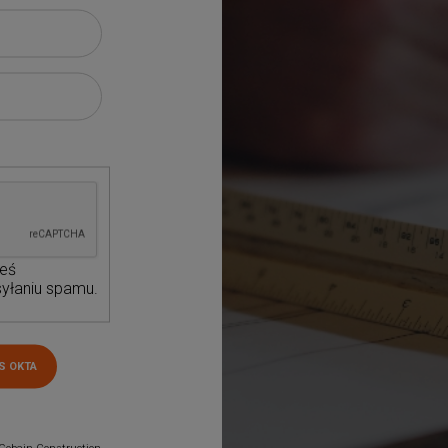
teś
yłaniu spamu.