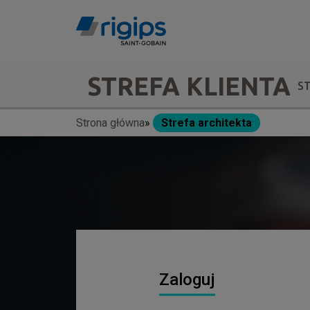
Przejdź
do
treści
Main
STREFA KLIENTA
S
navigation
Strona główna
Strefa architekta
Ścieżka
-
nawigacyjna
submenu
Zaloguj