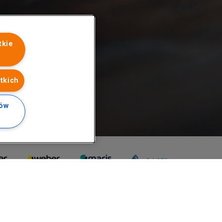
tkie
tkich
ków