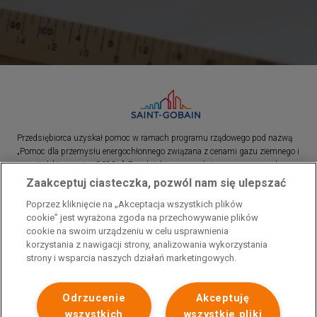
Przedsiębiorca uzyskał pomoc w ramach programu rządowego pod nazwą
„Pomoc dla przemysłu energochłonnego związana z cenami gazu ziemnego i
energii elektrycznej w 2023 r.”. Przedsiębiorca uzyskał pomoc w ramach
programu rządowego pod nazwą: „Pomoc dla sektorów energochłonnych
Zaakceptuj ciasteczka, pozwól nam się ulepszać
związana z nagłymi wzrostami cen gazu ziemnego i energii elektrycznej w
Poprzez kliknięcie na „Akceptacja wszystkich plików
2022 r.”
cookie” jest wyrażona zgoda na przechowywanie plików
cookie na swoim urządzeniu w celu usprawnienia
korzystania z nawigacji strony, analizowania wykorzystania
strony i wsparcia naszych działań marketingowych.
Odrzucenie
Akceptuję
wszystkich
wszystkie pliki