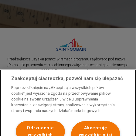
Przedsiębiorca uzyskał pomoc w ramach programu rządowego pod nazwą
„Pomoc dla przemysłu energochłonnego związana z cenami gazu ziemnego i
energii elektrycznej w 2023 r.”. Przedsiębiorca uzyskał pomoc w ramach
programu rządowego pod nazwą: „Pomoc dla sektorów energochłonnych
Zaakceptuj ciasteczka, pozwól nam się ulepszać
związana z nagłymi wzrostami cen gazu ziemnego i energii elektrycznej w
Poprzez kliknięcie na „Akceptacja wszystkich plików
2022 r.”
cookie” jest wyrażona zgoda na przechowywanie plików
cookie na swoim urządzeniu w celu usprawnienia
korzystania z nawigacji strony, analizowania wykorzystania
strony i wsparcia naszych działań marketingowych.
Odrzucenie
Akceptuję
wszystkich
wszystkie pliki