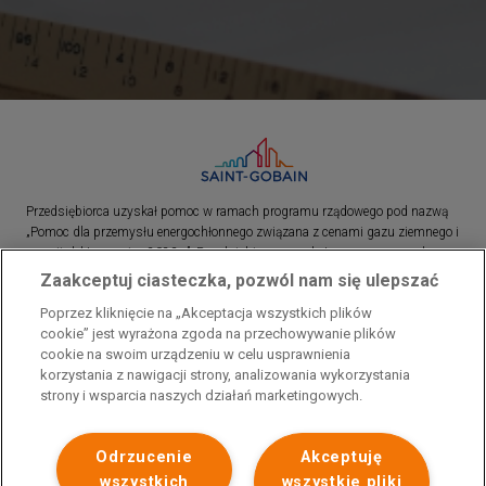
Przedsiębiorca uzyskał pomoc w ramach programu rządowego pod nazwą
„Pomoc dla przemysłu energochłonnego związana z cenami gazu ziemnego i
energii elektrycznej w 2023 r.”. Przedsiębiorca uzyskał pomoc w ramach
programu rządowego pod nazwą: „Pomoc dla sektorów energochłonnych
Zaakceptuj ciasteczka, pozwól nam się ulepszać
związana z nagłymi wzrostami cen gazu ziemnego i energii elektrycznej w
Poprzez kliknięcie na „Akceptacja wszystkich plików
2022 r.”
cookie” jest wyrażona zgoda na przechowywanie plików
cookie na swoim urządzeniu w celu usprawnienia
korzystania z nawigacji strony, analizowania wykorzystania
strony i wsparcia naszych działań marketingowych.
Odrzucenie
Akceptuję
wszystkich
wszystkie pliki