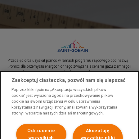
Przedsiębiorca uzyskał pomoc w ramach programu rządowego pod nazwą
„Pomoc dla przemysłu energochłonnego związana z cenami gazu ziemnego i
energii elektrycznej w 2023 r.”. Przedsiębiorca uzyskał pomoc w ramach
programu rządowego pod nazwą: „Pomoc dla sektorów energochłonnych
Zaakceptuj ciasteczka, pozwól nam się ulepszać
związana z nagłymi wzrostami cen gazu ziemnego i energii elektrycznej w
Poprzez kliknięcie na „Akceptacja wszystkich plików
2022 r.”
cookie” jest wyrażona zgoda na przechowywanie plików
cookie na swoim urządzeniu w celu usprawnienia
korzystania z nawigacji strony, analizowania wykorzystania
strony i wsparcia naszych działań marketingowych.
Odrzucenie
Akceptuję
wszystkich
wszystkie pliki