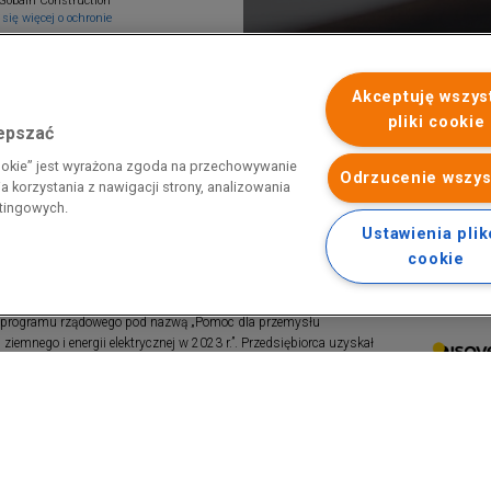
Gobain Construction
się więcej o ochronie
Akceptuję wszys
pliki cookie
lepszać
cookie” jest wyrażona zgoda na przechowywanie
Odrzucenie wszys
 korzystania z nawigacji strony, analizowania
etingowych.
Ustawienia pli
cookie
 programu rządowego pod nazwą „Pomoc dla przemysłu
iemnego i energii elektrycznej w 2023 r.”. Przedsiębiorca uzyskał
 nazwą: „Pomoc dla sektorów energochłonnych związana z nagłymi
ktrycznej w 2022 r.”