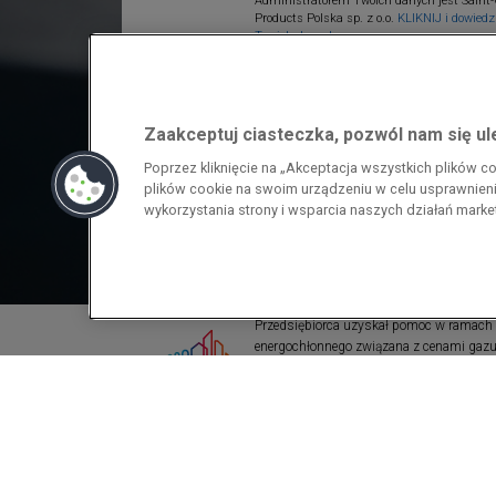
Administratorem Twoich danych jest Saint-
Products Polska sp. z o.o.
KLIKNIJ i dowiedz 
Twoich danych.
Zaakceptuj ciasteczka, pozwól nam się u
Poprzez kliknięcie na „Akceptacja wszystkich plików 
plików cookie na swoim urządzeniu w celu usprawnienia
wykorzystania strony i wsparcia naszych działań mark
Przedsiębiorca uzyskał pomoc w ramach
energochłonnego związana z cenami gazu z
pomoc w ramach programu rządowego pod
wzrostami cen gazu ziemnego i energii ele