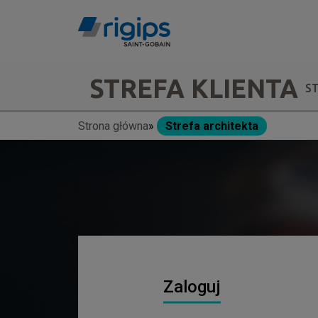
Przejdź
do
treści
Main
STREFA KLIENTA
S
navigation
Strona główna
Strefa architekta
Ścieżka
-
nawigacyjna
submenu
Zaloguj