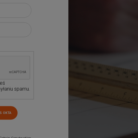
teś
yłaniu spamu.