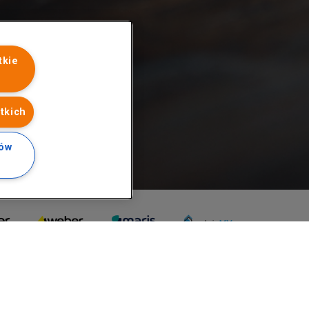
tkie
tkich
ków