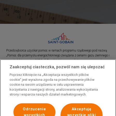
Przedsiębiorca uzyskał pomoc w ramach programu rządowego pod nazwą
„Pomoc dla przemysłu energochłonnego związana z cenami gazu ziemnego i
energii elektrycznej w 2023 r.”. Przedsiębiorca uzyskał pomoc w ramach
programu rządowego pod nazwą: „Pomoc dla sektorów energochłonnych
Zaakceptuj ciasteczka, pozwól nam się ulepszać
związana z nagłymi wzrostami cen gazu ziemnego i energii elektrycznej w
Poprzez kliknięcie na „Akceptacja wszystkich plików
2022 r.”
cookie” jest wyrażona zgoda na przechowywanie plików
cookie na swoim urządzeniu w celu usprawnienia
korzystania z nawigacji strony, analizowania wykorzystania
strony i wsparcia naszych działań marketingowych.
Odrzucenie
Akceptuję
wszystkich
wszystkie pliki