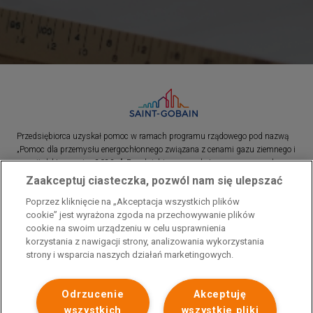
Przedsiębiorca uzyskał pomoc w ramach programu rządowego pod nazwą
„Pomoc dla przemysłu energochłonnego związana z cenami gazu ziemnego i
energii elektrycznej w 2023 r.”. Przedsiębiorca uzyskał pomoc w ramach
programu rządowego pod nazwą: „Pomoc dla sektorów energochłonnych
Zaakceptuj ciasteczka, pozwól nam się ulepszać
związana z nagłymi wzrostami cen gazu ziemnego i energii elektrycznej w
Poprzez kliknięcie na „Akceptacja wszystkich plików
2022 r.”
cookie” jest wyrażona zgoda na przechowywanie plików
cookie na swoim urządzeniu w celu usprawnienia
korzystania z nawigacji strony, analizowania wykorzystania
strony i wsparcia naszych działań marketingowych.
Odrzucenie
Akceptuję
wszystkich
wszystkie pliki