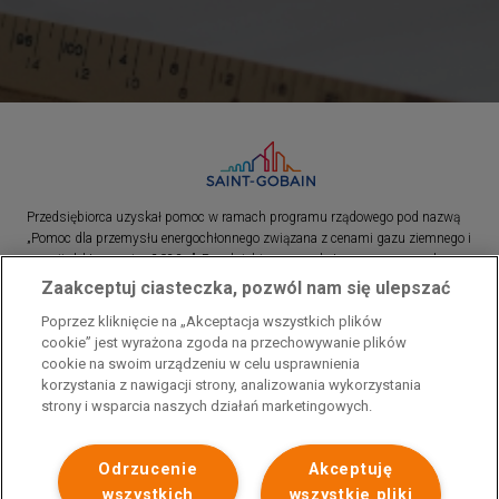
Przedsiębiorca uzyskał pomoc w ramach programu rządowego pod nazwą
„Pomoc dla przemysłu energochłonnego związana z cenami gazu ziemnego i
energii elektrycznej w 2023 r.”. Przedsiębiorca uzyskał pomoc w ramach
programu rządowego pod nazwą: „Pomoc dla sektorów energochłonnych
Zaakceptuj ciasteczka, pozwól nam się ulepszać
związana z nagłymi wzrostami cen gazu ziemnego i energii elektrycznej w
Poprzez kliknięcie na „Akceptacja wszystkich plików
2022 r.”
cookie” jest wyrażona zgoda na przechowywanie plików
cookie na swoim urządzeniu w celu usprawnienia
korzystania z nawigacji strony, analizowania wykorzystania
strony i wsparcia naszych działań marketingowych.
Odrzucenie
Akceptuję
wszystkich
wszystkie pliki