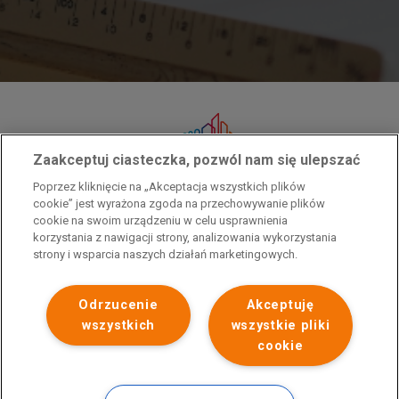
Zaakceptuj ciasteczka, pozwól nam się ulepszać
Przedsiębiorca uzyskał pomoc w ramach programu rządowego pod nazwą
Poprzez kliknięcie na „Akceptacja wszystkich plików
„Pomoc dla przemysłu energochłonnego związana z cenami gazu ziemnego i
cookie” jest wyrażona zgoda na przechowywanie plików
energii elektrycznej w 2023 r.”. Przedsiębiorca uzyskał pomoc w ramach
cookie na swoim urządzeniu w celu usprawnienia
programu rządowego pod nazwą: „Pomoc dla sektorów energochłonnych
korzystania z nawigacji strony, analizowania wykorzystania
związana z nagłymi wzrostami cen gazu ziemnego i energii elektrycznej w
strony i wsparcia naszych działań marketingowych.
2022 r.”
Odrzucenie
Akceptuję
wszystkich
wszystkie pliki
cookie