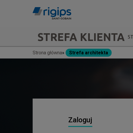
Przejdź
do
treści
Main
STREFA KLIENTA
S
navigation
Strona główna
Strefa architekta
Ścieżka
-
nawigacyjna
submenu
Zaloguj