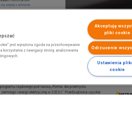
Gobain Construction
się więcej o ochronie
Akceptuję wszys
pliki cookie
lepszać
cookie” jest wyrażona zgoda na przechowywanie
Odrzucenie wszys
 korzystania z nawigacji strony, analizowania
etingowych.
Ustawienia pli
cookie
 programu rządowego pod nazwą „Pomoc dla przemysłu
iemnego i energii elektrycznej w 2023 r.”. Przedsiębiorca uzyskał
 nazwą: „Pomoc dla sektorów energochłonnych związana z nagłymi
ktrycznej w 2022 r.”