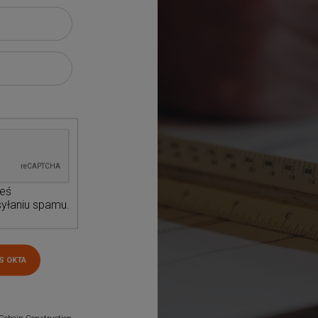
teś
yłaniu spamu.