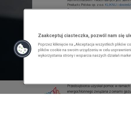
Administratorem Twoich danych jest Saint-
Products Polska sp. z o.o.
KLIKNIJ i dowiedz 
Twoich danych.
Zaakceptuj ciasteczka, pozwól nam się u
Poprzez kliknięcie na „Akceptacja wszystkich plików 
plików cookie na swoim urządzeniu w celu usprawnienia
wykorzystania strony i wsparcia naszych działań mark
Przedsiębiorca uzyskał pomoc w ramach
energochłonnego związana z cenami gazu z
pomoc w ramach programu rządowego pod
wzrostami cen gazu ziemnego i energii ele