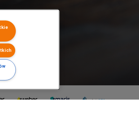
tkie
tkich
ków