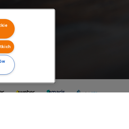
tkie
tkich
ków