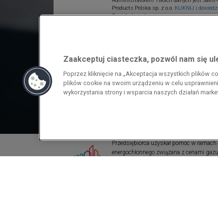
Administratorem Twoich danych jest Saint-
Products Polska sp. z o.o.
KLIKNIJ i dowiedz 
Twoich danych.
Zaakceptuj ciasteczka, pozwól nam się u
Poprzez kliknięcie na „Akceptacja wszystkich plików 
plików cookie na swoim urządzeniu w celu usprawnienia
wykorzystania strony i wsparcia naszych działań mark
Przedsiębiorca uzyskał pomoc w ramach
energochłonnego związana z cenami gazu z
pomoc w ramach programu rządowego pod
wzrostami cen gazu ziemnego i energii ele