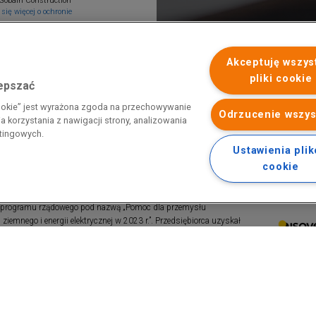
Gobain Construction
się więcej o ochronie
Akceptuję wszys
pliki cookie
lepszać
cookie” jest wyrażona zgoda na przechowywanie
Odrzucenie wszys
 korzystania z nawigacji strony, analizowania
etingowych.
Ustawienia pli
cookie
 programu rządowego pod nazwą „Pomoc dla przemysłu
iemnego i energii elektrycznej w 2023 r.”. Przedsiębiorca uzyskał
 nazwą: „Pomoc dla sektorów energochłonnych związana z nagłymi
ktrycznej w 2022 r.”