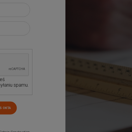
teś
yłaniu spamu.