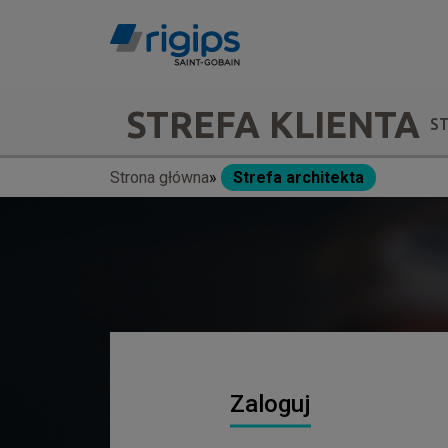
Przejdź
do
treści
Main
STREFA KLIENTA
S
navigation
Strona główna
Strefa architekta
Ścieżka
-
nawigacyjna
submenu
Zaloguj