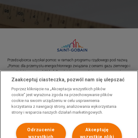
Przedsiębiorca uzyskał pomoc w ramach programu rządowego pod nazwą
„Pomoc dla przemysłu energochłonnego związana z cenami gazu ziemnego i
energii elektrycznej w 2023 r.”. Przedsiębiorca uzyskał pomoc w ramach
programu rządowego pod nazwą: „Pomoc dla sektorów energochłonnych
Zaakceptuj ciasteczka, pozwól nam się ulepszać
związana z nagłymi wzrostami cen gazu ziemnego i energii elektrycznej w
Poprzez kliknięcie na „Akceptacja wszystkich plików
2022 r.”
cookie” jest wyrażona zgoda na przechowywanie plików
cookie na swoim urządzeniu w celu usprawnienia
korzystania z nawigacji strony, analizowania wykorzystania
strony i wsparcia naszych działań marketingowych.
Odrzucenie
Akceptuję
wszystkich
wszystkie pliki