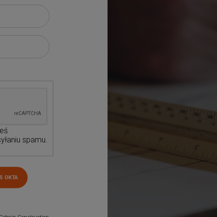
teś
yłaniu spamu.