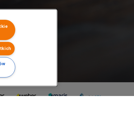
tkie
tkich
ków