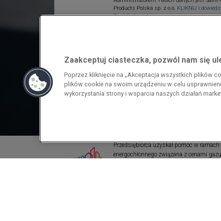
Administratorem Twoich danych jest Saint-
Products Polska sp. z o.o.
KLIKNIJ i dowiedz 
Twoich danych.
Zaakceptuj ciasteczka, pozwól nam się u
Poprzez kliknięcie na „Akceptacja wszystkich plików 
plików cookie na swoim urządzeniu w celu usprawnienia
wykorzystania strony i wsparcia naszych działań mark
Przedsiębiorca uzyskał pomoc w ramach
energochłonnego związana z cenami gazu z
pomoc w ramach programu rządowego pod
wzrostami cen gazu ziemnego i energii ele