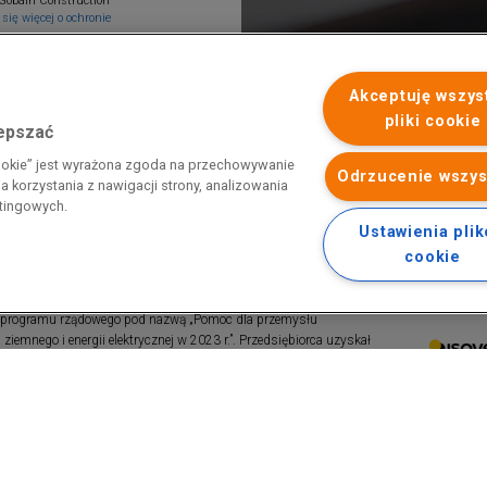
Gobain Construction
się więcej o ochronie
Akceptuję wszys
pliki cookie
lepszać
cookie” jest wyrażona zgoda na przechowywanie
Odrzucenie wszys
 korzystania z nawigacji strony, analizowania
etingowych.
Ustawienia pli
cookie
 programu rządowego pod nazwą „Pomoc dla przemysłu
iemnego i energii elektrycznej w 2023 r.”. Przedsiębiorca uzyskał
 nazwą: „Pomoc dla sektorów energochłonnych związana z nagłymi
ktrycznej w 2022 r.”