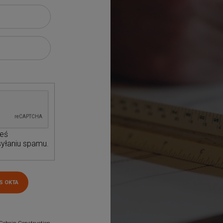
teś
yłaniu spamu.