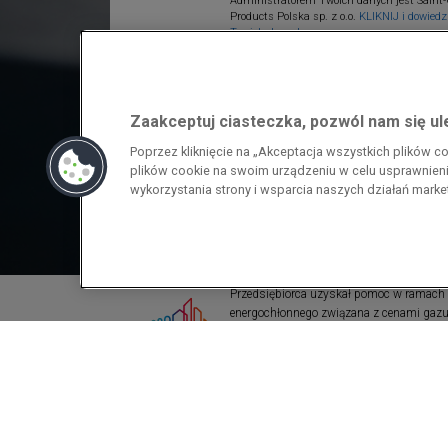
Administratorem Twoich danych jest Saint-
Products Polska sp. z o.o.
KLIKNIJ i dowiedz 
Twoich danych.
Zaakceptuj ciasteczka, pozwól nam się u
Poprzez kliknięcie na „Akceptacja wszystkich plików 
plików cookie na swoim urządzeniu w celu usprawnienia
wykorzystania strony i wsparcia naszych działań mark
Przedsiębiorca uzyskał pomoc w ramach
energochłonnego związana z cenami gazu z
pomoc w ramach programu rządowego pod
wzrostami cen gazu ziemnego i energii ele