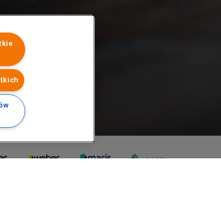
tkie
tkich
ków