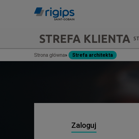
Przejdź
do
treści
Main
STREFA KLIENTA
S
navigation
Strona główna
Strefa architekta
Ścieżka
-
nawigacyjna
submenu
Zaloguj