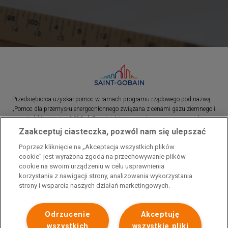
Przedsiębiorca uzyskał pomoc w ramach programu rządowego pod nazwą
„Pomoc dla przemysłu energochłonnego związana z cenami gazu ziemnego i
energii elektrycznej w 2023 r.”. Przedsiębiorca uzyskał pomoc w ramach
programu rządowego pod nazwą: „Pomoc dla sektorów energochłonnych
Zaakceptuj ciasteczka, pozwól nam się ulepszać
związana z nagłymi wzrostami cen gazu ziemnego i energii elektrycznej w
Poprzez kliknięcie na „Akceptacja wszystkich plików
2022 r.”
cookie” jest wyrażona zgoda na przechowywanie plików
cookie na swoim urządzeniu w celu usprawnienia
korzystania z nawigacji strony, analizowania wykorzystania
strony i wsparcia naszych działań marketingowych.
Odrzucenie
Akceptuję
wszystkich
wszystkie pliki