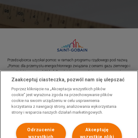
Przedsiębiorca uzyskał pomoc w ramach programu rządowego pod nazwą
„Pomoc dla przemysłu energochłonnego związana z cenami gazu ziemnego i
energii elektrycznej w 2023 r.”. Przedsiębiorca uzyskał pomoc w ramach
programu rządowego pod nazwą: „Pomoc dla sektorów energochłonnych
Zaakceptuj ciasteczka, pozwól nam się ulepszać
związana z nagłymi wzrostami cen gazu ziemnego i energii elektrycznej w
Poprzez kliknięcie na „Akceptacja wszystkich plików
2022 r.”
cookie” jest wyrażona zgoda na przechowywanie plików
cookie na swoim urządzeniu w celu usprawnienia
korzystania z nawigacji strony, analizowania wykorzystania
strony i wsparcia naszych działań marketingowych.
Odrzucenie
Akceptuję
wszystkich
wszystkie pliki